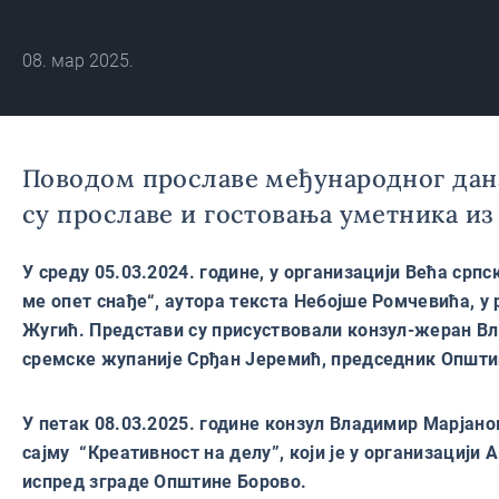
08. мар 2025.
Поводом прославе међународног дана
су прославе и гостовања уметника из 
У среду 05.03.2024. године, у организацији Већа ср
ме опет снађе“, аутора текста Небојше Ромчевића, 
Жугић. Представи су присуствовали конзул-жеран В
сремске жупаније Срђан Јеремић, председник Општин
У петак 08.03.2025. године конзул Владимир Марјан
сајму “Креативност на делу”, који је у организациј
испред зграде Општине Борово.