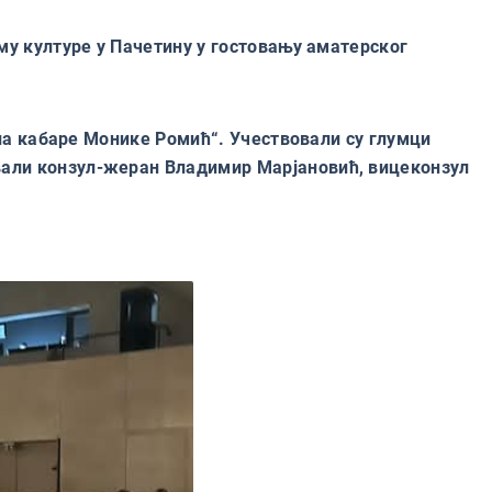
ому културе у Пачетину у гостовању аматерског
Лила кабаре Монике Ромић“. Учествовали су глумци
вали конзул-жеран Владимир Марјановић, вицеконзул