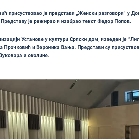
евић присуствовао је представи „Женски разговори“ у Д
Представу је режирао и изабрао текст Федор Попов.
анизацији Установе у култури Српски дом, изведен је “
ђа Прочковић и Вероника Вања. Представи су присуство
Вуковара и околине.